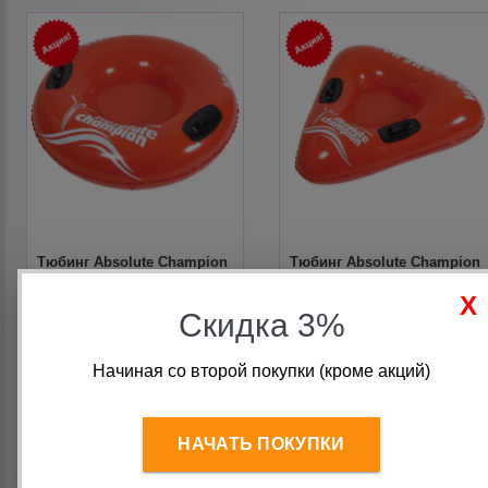
Тюбинг Absolute Champion
Тюбинг Absolute Champion
красный d100 см (Акция)
треугольный красный
100х100 см
Скидка 3%
790
руб.
590
руб.
590
руб.
Начиная со второй покупки (кроме акций)
НАЧАТЬ ПОКУПКИ