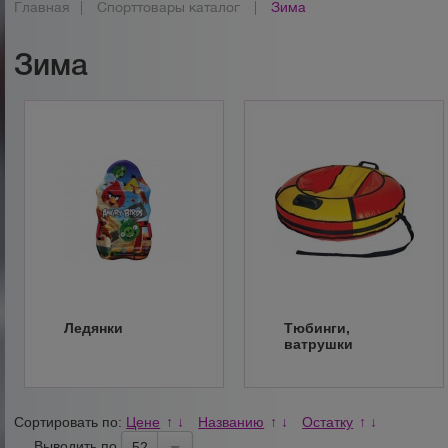
Главная
|
Спорттовары каталог
|
Зима
Зима
Ледянки
Тюбинги,
ватрушки
Сортировать по:
Цене
Названию
Остатку
↑
↓
↑
↓
↑
↓
Выводить по
52