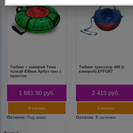
Тюбинг с камерой Тяни
Тюбинг триколор d88 (с
толкай 830мм Арбуз тент с
камерой) EFFORT
принтом
1 681.90
руб.
2 415
руб.